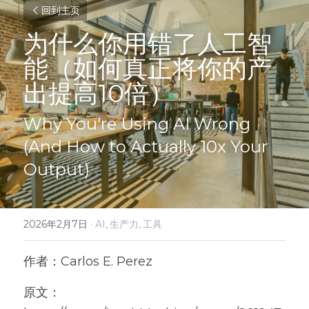
回到主页
为什么你用错了人工智
能（如何真正将你的产
出提高10倍）
Why You're Using AI Wrong 
(And How to Actually 10x Your 
Output) 
2026年2月7日
·
AI,
生产力,
工具
作者：Carlos E. Perez
原文：