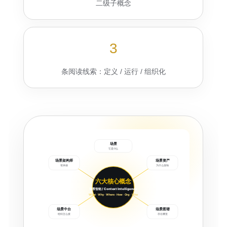
二级子概念
3
条阅读线索：定义 / 运行 / 组织化
场景
它是什么
场景架构师
场景资产
谁来做
为什么值钱
六大核心概念
场景智能 / Context Intelligence
What · Why · Where · How · Org · Who
场景中台
场景图谱
组织怎么接
存在哪里