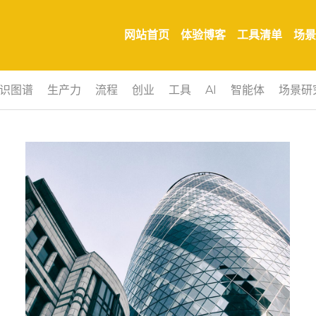
网站首页
体验博客
工具清单
场景
识图谱
生产力
流程
创业
工具
AI
智能体
场景研