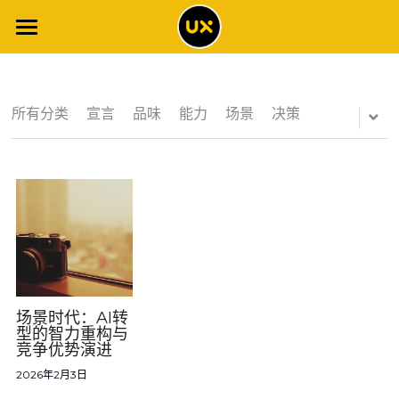
×
博客分类
网站首页
所有博客分类
体验博客
所有分类
宣言
品味
能力
场景
决策
工具清单
场景智能
调查报告
全书解读
全书目录
体验专栏
2021年调查报告
案例集
2020年调查报告
体验词典
场景时代：AI转
型的智力重构与
竞争优势演进
概念地图
2019年调查报告
NPS专栏
关于
2026年2月3日
专题文章
2018年调查报告
客户旅程专栏