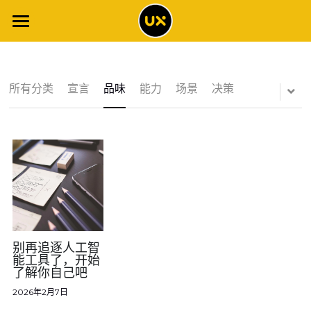
×
博客分类
网站首页
所有博客分类
体验博客
所有分类
宣言
品味
能力
场景
决策
工具清单
场景智能
调查报告
全书解读
全书目录
体验专栏
2021年调查报告
案例集
2020年调查报告
体验词典
别再追逐人工智
能工具了，开始
了解你自己吧
概念地图
2019年调查报告
NPS专栏
关于
2026年2月7日
专题文章
2018年调查报告
客户旅程专栏