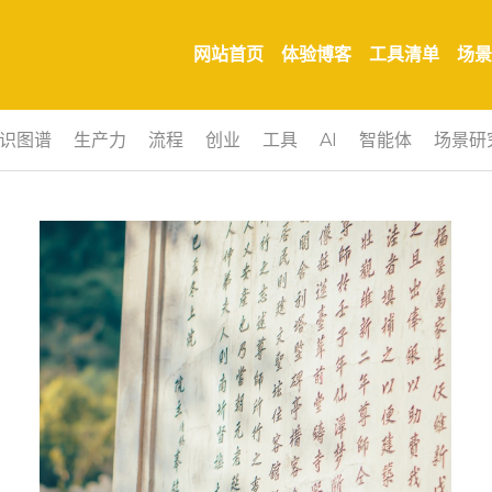
网站首页
体验博客
工具清单
场景
识图谱
生产力
流程
创业
工具
AI
智能体
场景研