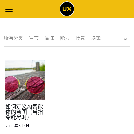
×
博客分类
网站首页
所有博客分类
体验博客
所有分类
宣言
品味
能力
场景
决策
工具清单
场景智能
调查报告
全书解读
全书目录
体验专栏
2021年调查报告
案例集
2020年调查报告
体验词典
如何定义AI智能
体的意图（当指
令耗尽时）
概念地图
2019年调查报告
NPS专栏
关于
2026年2月3日
专题文章
2018年调查报告
客户旅程专栏